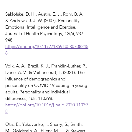
Saklofske, D. H., Austin, E. J., Rohr, B. A., 
& Andrews, J. J. W. (2007). Personality, 
Emotional Intelligence and Exercise. 
Journal of Health Psychology, 12(6), 937–
948. 
https://doi.org/10.1177/135910530708245
8
Volk, A. A., Brazil, K. J., Franklin-Luther, P., 
Dane, A. V., & Vaillancourt, T. (2021). The 
influence of demographics and 
personality on COVID-19 coping in young 
adults. Personality and individual 
differences, 168, 110398. 
https://doi.org/10.1016/j.paid.2020.11039
8
Otis, E., Yakovenko, I., Sherry, S., Smith, 
M., Goldstein, A., Ellery, M., ... & Stewart, 