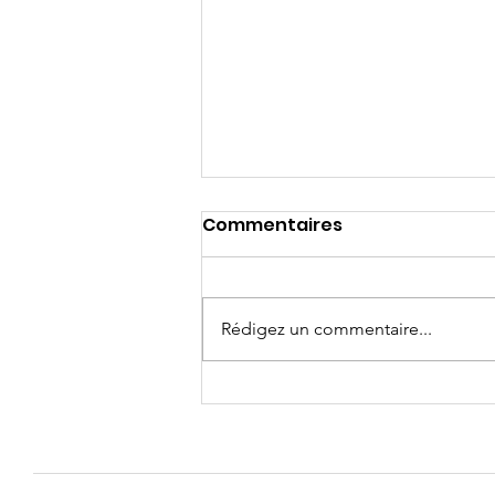
Commentaires
Rédigez un commentaire...
Qu'est-ce que
l'univenture?