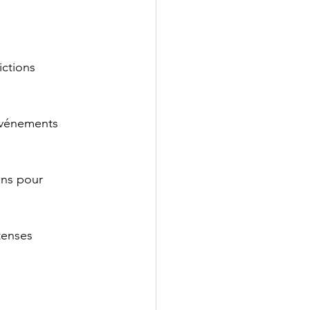
ctions 
événements 
ons pour 
tenses