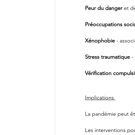
Peur du danger
 et d
Préoccupations soc
Xénophobie
 - assoc
Stress traumatique
 -
Vérification compuls
Implications 
La pandémie peut êt
Les interventions po